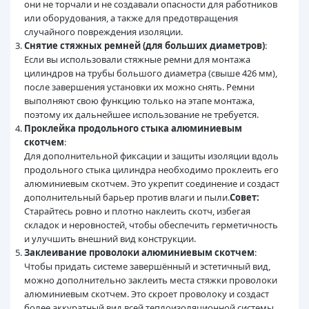
они не торчали и не создавали опасности для работников
или оборудования, а также для предотвращения
случайного повреждения изоляции.
Снятие стяжных ремней (для больших диаметров)
:
Если вы использовали стяжные ремни для монтажа
цилиндров на трубы большого диаметра (свыше 426 мм),
после завершения установки их можно снять. Ремни
выполняют свою функцию только на этапе монтажа,
поэтому их дальнейшее использование не требуется.
Проклейка продольного стыка алюминиевым
скотчем
:
Для дополнительной фиксации и защиты изоляции вдоль
продольного стыка цилиндра необходимо проклеить его
алюминиевым скотчем. Это укрепит соединение и создаст
дополнительный барьер против влаги и пыли.
Совет:
Старайтесь ровно и плотно наклеить скотч, избегая
складок и неровностей, чтобы обеспечить герметичность
и улучшить внешний вид конструкции.
Заклеивание проволоки алюминиевым скотчем
:
Чтобы придать системе завершённый и эстетичный вид,
можно дополнительно заклеить места стяжки проволоки
алюминиевым скотчем. Это скроет проволоку и создаст
более аккуратный вид всей теплоизоляционной системы.