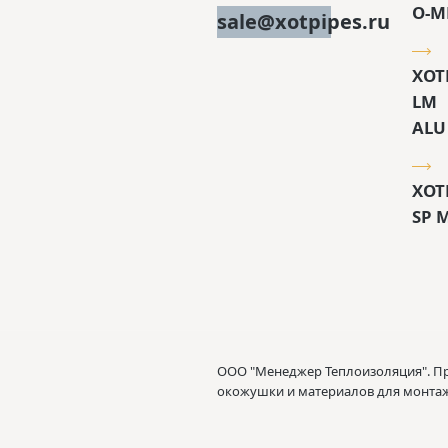
O-M
sale@xotpipes.ru
XOT
LM
ALU
XOT
SP 
ООО "Менеджер Теплоизоляция". П
окожушки и материалов для монта