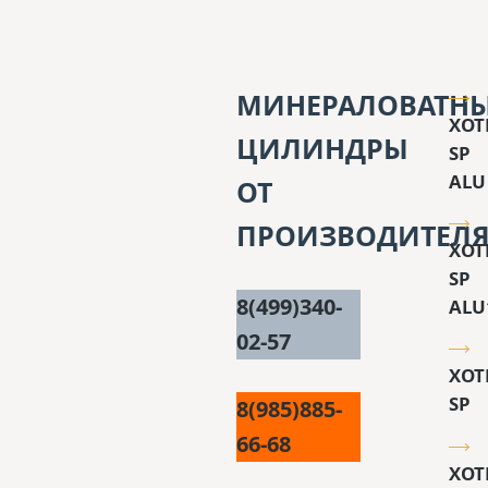
МИНЕРАЛОВАТН
XOT
ЦИЛИНДРЫ
SP
ALU
ОТ
ПРОИЗВОДИТЕЛ
XOT
SP
8(499)340-
ALU
02-57
XOT
SP
8(985)885-
66-68
XOT